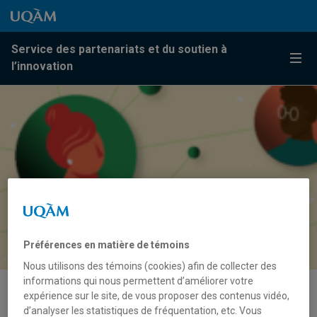
Passer au contenu
Accéder au menu principal
Accéder à la recherche
Passer au contenu
Accéder au menu principal
Service des partenariats et du soutien à
Menu
l’innovation
Préférences en matière de témoins
Nous utilisons des témoins (cookies) afin de collecter des
informations qui nous permettent d’améliorer votre
expérience sur le site, de vous proposer des contenus vidéo,
Cinq ans de recherches sur les
d’analyser les statistiques de fréquentation, etc. Vous