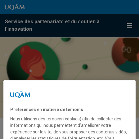
Passer au contenu
Accéder au menu principal
Accéder à la recherche
Passer au contenu
Accéder au menu principal
Service des partenariats et du soutien à
Menu
l’innovation
Préférences en matière de témoins
Nous utilisons des témoins (cookies) afin de collecter des
informations qui nous permettent d’améliorer votre
expérience sur le site, de vous proposer des contenus vidéo,
Je suis partenaire
d’analyser les statistiques de fréquentation, etc. Vous