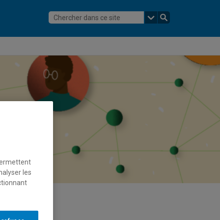
permettent
nalyser les
ctionnant