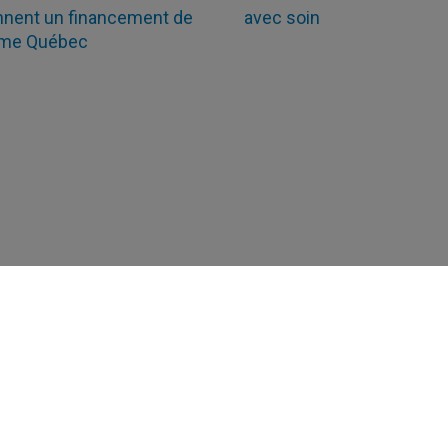
nnent un financement de
avec soin
me Québec
des partenariats et du soutien à l’innovation
Nous joindre