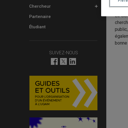
Préf
PRÉS
Chercheur
Le Ser
Partenaire
cherch
Étudiant
public
égalem
bonne 
SUIVEZ-NOUS