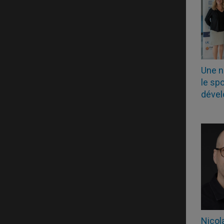
Une n
le sp
déve
Nicol