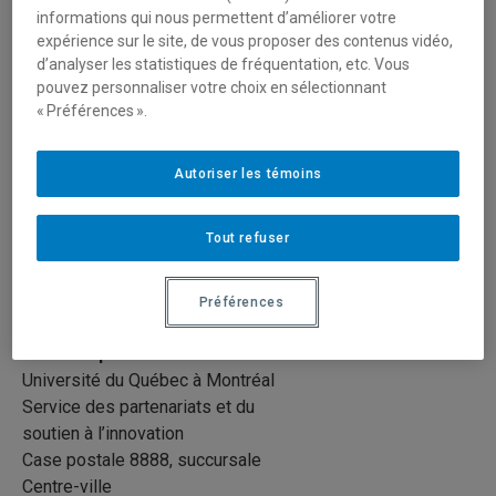
informations qui nous permettent d’améliorer votre
expérience sur le site, de vous proposer des contenus vidéo,
Pour joindre les membres de l’équipe
d’analyser les statistiques de fréquentation, etc. Vous
pouvez personnaliser votre choix en sélectionnant
« Préférences ».
Adresses
Service des partenariats et
Autoriser les témoins
du soutien à l’innovation
Local D-3500
Tout refuser
Téléphone : 514 987-8500
Courriel :
sepsi@uqam.ca
Préférences
Adresse postale
Université du Québec à Montréal
Service des partenariats et du
soutien à l’innovation
Case postale 8888, succursale
Centre-ville