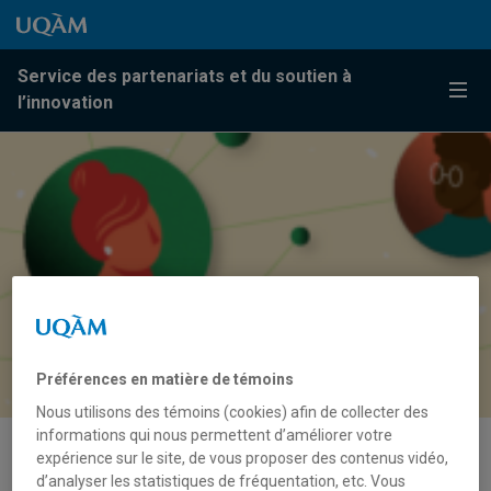
Passer au contenu
Accéder au menu principal
Accéder à la recherche
Passer au contenu
Accéder au menu principal
Service des partenariats et du soutien à
Menu
l’innovation
Préférences en matière de témoins
Nous utilisons des témoins (cookies) afin de collecter des
informations qui nous permettent d’améliorer votre
expérience sur le site, de vous proposer des contenus vidéo,
Lauréats du concours De l’idée
d’analyser les statistiques de fréquentation, etc. Vous