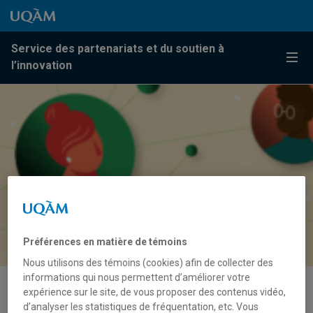
Passer au contenu
Accéder au menu principal
Accéder à la recherche
Passer au contenu
Accéder au menu principal
Service des partenariats et du soutien à
Menu
l’innovation
Préférences en matière de témoins
Nous utilisons des témoins (cookies) afin de collecter des
informations qui nous permettent d’améliorer votre
expérience sur le site, de vous proposer des contenus vidéo,
Participer à assurer l’intégrité
d’analyser les statistiques de fréquentation, etc. Vous