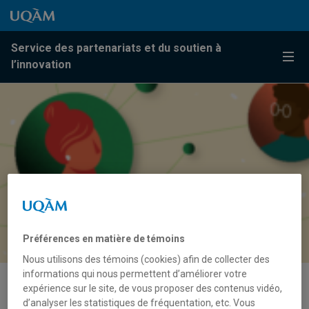
Passer au contenu
Accéder au menu principal
Accéder à la recherche
Passer au contenu
Accéder au menu principal
Service des partenariats et du soutien à
Menu
l’innovation
Préférences en matière de témoins
Nous utilisons des témoins (cookies) afin de collecter des
informations qui nous permettent d’améliorer votre
expérience sur le site, de vous proposer des contenus vidéo,
Quel est l’impact du Lab-École?
d’analyser les statistiques de fréquentation, etc. Vous