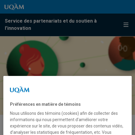
Passer au contenu
Accéder au menu principal
Accéder à la recherche
Passer au contenu
Accéder au menu principal
Service des partenariats et du soutien à
Menu
l’innovation
Préférences en matière de témoins
Nous utilisons des témoins (cookies) afin de collecter des
informations qui nous permettent d’améliorer votre
expérience sur le site, de vous proposer des contenus vidéo,
Soutenir la réussite… même
d’analyser les statistiques de fréquentation, etc. Vous