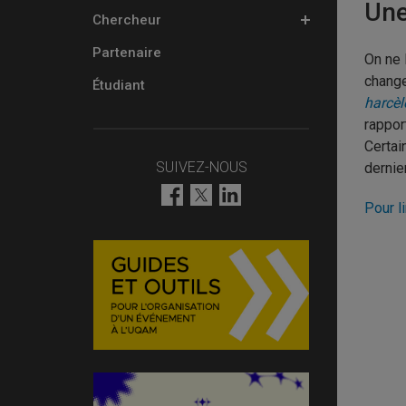
Une
Chercheur
Partenaire
On ne 
change
Étudiant
harcèl
rappor
Certai
SUIVEZ-NOUS
dernier
Pour l