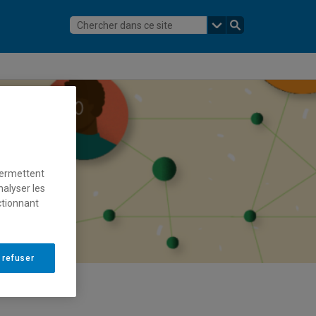
permettent
nalyser les
ctionnant
 refuser