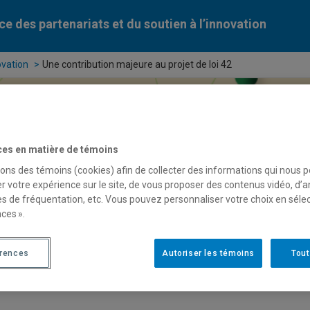
ce des partenariats et du soutien à l’innovation
ovation
Une contribution majeure au projet de loi 42
ces en matière de témoins
sons des témoins (cookies) afin de collecter des informations qui nous 
r votre expérience sur le site, de vous proposer des contenus vidéo, d’a
es de fréquentation, etc. Vous pouvez personnaliser votre choix en séle
ces ».
érences
Autoriser les témoins
Tout