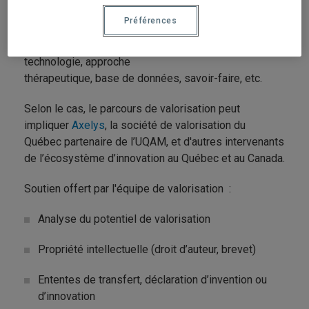
Guide, trousse d’intervention, application, logiciel,
Préférences
plateforme numérique,
processus de gestion, méthode, formation,
technologie, approche
thérapeutique, base de données, savoir-faire, etc.
Selon le cas, le parcours de valorisation peut
impliquer
Axelys
, la société de valorisation du
Québec partenaire de l’UQAM, et d'autres intervenants
de l’écosystème d’innovation au Québec et au Canada.
Soutien offert par l'équipe de valorisation :
Analyse du potentiel de valorisation
Propriété intellectuelle (droit d’auteur, brevet)
Ententes de transfert, déclaration d’invention ou
d’innovation