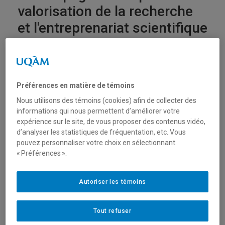
valorisation de la recherche
et l'entreprenariat scientifique
POUR
PERSONNEL ENSEIGNANT
PROFESSEURS
DIRECTIONS DE PROGRAMMES
DIRECTIONS DE DÉPARTEMENTS
PARTENAIRES
Préférences en matière de témoins
ÉTUDIANTS DE 2E CYCLE
ÉTUDIANTS DE 3E CYCLE
Nous utilisons des témoins (cookies) afin de collecter des
POSTDOCTORANTS
informations qui nous permettent d’améliorer votre
expérience sur le site, de vous proposer des contenus vidéo,
Le SePSI accompagne les chercheurs qui souhaitent
d’analyser les statistiques de fréquentation, etc. Vous
rendre accessibles et utilisables les fruits de la
pouvez personnaliser votre choix en sélectionnant
recherche pour mettre en valeur les savoirs au-delà
« Préférences ».
du monde académique. La valorisation peu se faire
par le biais du transfert technologique ou par une
Autoriser les témoins
approche d’innovation sociale.
Qu’est-ce qui peut être valorisé ?
Tout refuser