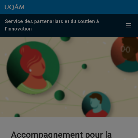
Passer au contenu
Accéder au menu principal
Accéder à la recherche
Passer au contenu
Accéder au menu principal
Service des partenariats et du soutien à
Menu
l’innovation
Accompagnement pour la