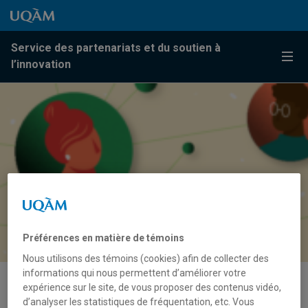
Passer au contenu
Accéder au menu principal
Accéder à la recherche
Passer au contenu
Accéder au menu principal
Service des partenariats et du soutien à
Menu
l’innovation
Préférences en matière de témoins
Nous utilisons des témoins (cookies) afin de collecter des
informations qui nous permettent d’améliorer votre
expérience sur le site, de vous proposer des contenus vidéo,
Étudier le marché du travail:
d’analyser les statistiques de fréquentation, etc. Vous