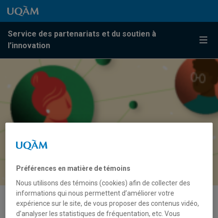
Passer au contenu
Accéder au menu principal
Accéder à la recherche
Passer au contenu
Accéder au menu principal
Service des partenariats et du soutien à
Menu
l’innovation
Préférences en matière de témoins
Nous utilisons des témoins (cookies) afin de collecter des
informations qui nous permettent d’améliorer votre
expérience sur le site, de vous proposer des contenus vidéo,
Étudier les milieux humides le
d’analyser les statistiques de fréquentation, etc. Vous