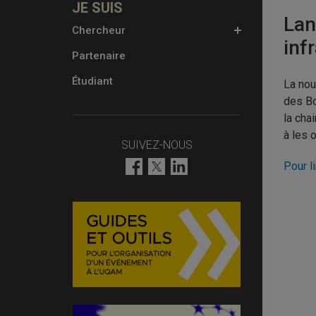
Lan
Chercheur
inf
Partenaire
Étudiant
La nou
des Bo
la cha
à les 
SUIVEZ-NOUS
Pour l