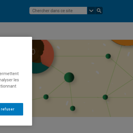
permettent
nalyser les
ctionnant
 refuser