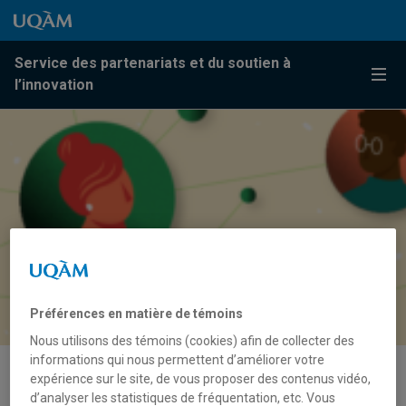
Passer au contenu
Accéder au menu principal
Accéder à la recherche
Passer au contenu
Accéder au menu principal
Service des partenariats et du soutien à
Menu
l’innovation
Préférences en matière de témoins
Nous utilisons des témoins (cookies) afin de collecter des
informations qui nous permettent d’améliorer votre
expérience sur le site, de vous proposer des contenus vidéo,
Un nanovaccin contre la COVID-
d’analyser les statistiques de fréquentation, etc. Vous